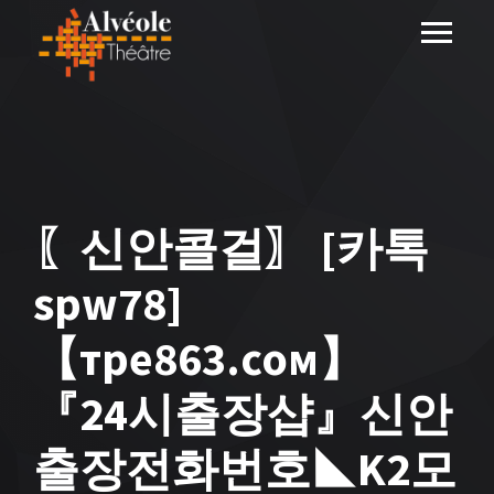
〖신안콜걸〗 [ 카톡
spw78]
【тре863.сом】
『24시출장샵』신안
출장전화번호◣K2모