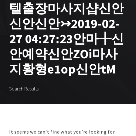
텔출장마사지샵신안
신안신안↣2019-02-
27 04:27:23안마╂신
안예약신안ZOi마사
지황형e1op신안tM
Search Results
It seems we can’t find what you’re looking for.